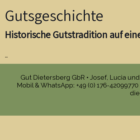
Gutsgeschichte
Historische Gutstradition auf e
…
Gut Dietersberg GbR • Josef, Lucia un
Mobil & WhatsApp:
+49 (0) 176-42099770
die